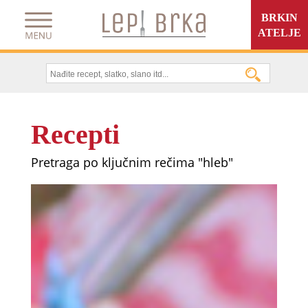
BRKIN
ATELJE
Recepti
Pretraga po ključnim rečima "hleb"