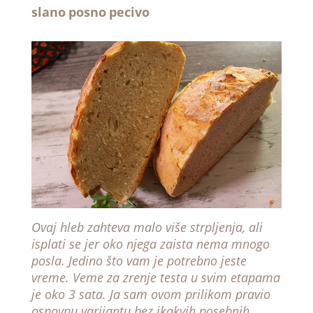
slano
posno
pecivo
Ovaj hleb zahteva malo više strpljenja, ali
isplati se jer oko njega zaista nema mnogo
posla. Jedino što vam je potrebno jeste
vreme. Veme za zrenje testa u svim etapama
je oko 3 sata. Ja sam ovom prilikom pravio
osnovnu varijantu bez ikakvih posebnih