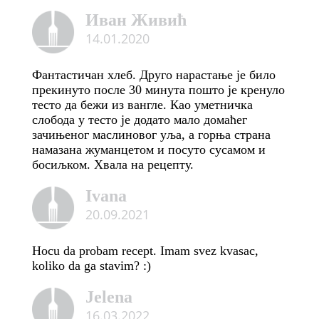
Иван Живић
14.01.2020
Фантастичан хлеб. Друго нарастање је било
прекинуто после 30 минута пошто је кренуло
тесто да бежи из вангле. Као уметничка
слобода у тесто је додато мало домаћег
зачињеног маслиновог уља, а горња страна
намазана жуманцетом и посуто сусамом и
босиљком. Хвала на рецепту.
Ivana
20.09.2021
Hocu da probam recept. Imam svez kvasac,
koliko da ga stavim? :)
Jelena
16.03.2022