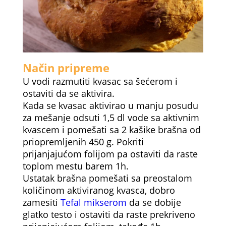
Način pripreme
U vodi razmutiti kvasac sa šećerom i
ostaviti da se aktivira.
Kada se kvasac aktivirao u manju posudu
za mešanje odsuti 1,5 dl vode sa aktivnim
kvascem i pomešati sa 2 kašike brašna od
priopremljenih 450 g. Pokriti
prijanjajućom folijom pa ostaviti da raste
toplom mestu barem 1h.
Ustatak brašna pomešati sa preostalom
količinom aktiviranog kvasca, dobro
zamesiti
Tefal mikserom
da se dobije
glatko testo i ostaviti da raste prekriveno