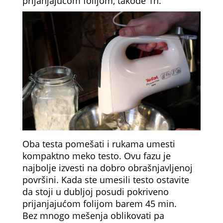
prijanjajućom folijom, takođe 1h.
Oba testa pomešati i rukama umesti
kompaktno meko testo. Ovu fazu je
najbolje izvesti na dobro obrašnjavljenoj
površini. Kada ste umesili testo ostavite
da stoji u dubljoj posudi pokriveno
prijanjajućom folijom barem 45 min.
Bez mnogo mešenja oblikovati pa