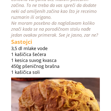
začina. To ne treba da vas spreči da dodate
neki od omiljenih začina kao što je receimo
ruzmarin ili origano.
Ne moram posebno da naglašavam koliko
znači kada se na porodičnom stolu nađe
jedan ovakav primerak. Sve je jasno, zar ne?
Sastojci
3,5 dl mlake vode
1 kašičica šećera
1 kesica suvog kvasca
450g pšeničnog brašna
1 kašičica soli