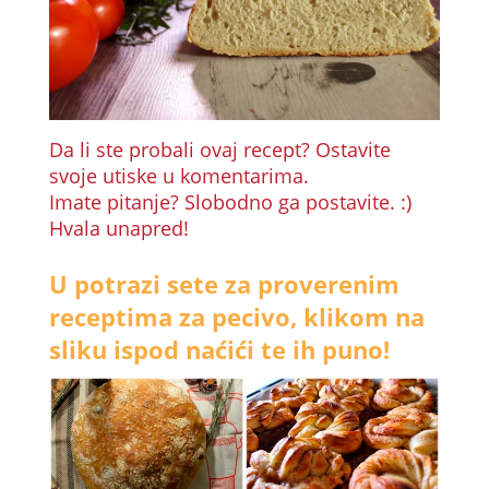
Da li ste probali ovaj recept? Ostavite
svoje utiske u komentarima.
Imate pitanje? Slobodno ga postavite. :)
Hvala unapred!
U potrazi sete za proverenim
receptima za pecivo, klikom na
sliku ispod naćići te ih puno!