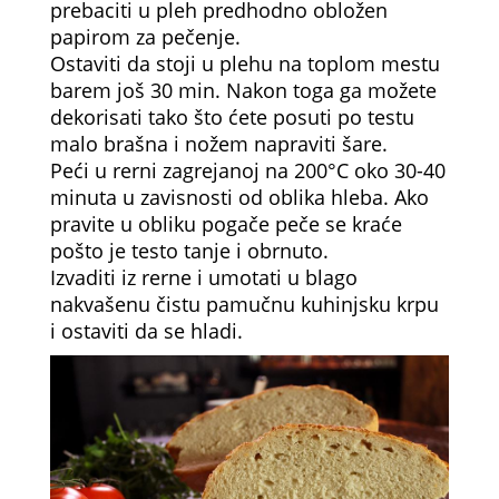
prebaciti u pleh predhodno obložen
papirom za pečenje.
Ostaviti da stoji u plehu na toplom mestu
barem još 30 min. Nakon toga ga možete
dekorisati tako što ćete posuti po testu
malo brašna i nožem napraviti šare.
Peći u rerni zagrejanoj na 200°C oko 30-40
minuta u zavisnosti od oblika hleba. Ako
pravite u obliku pogače peče se kraće
pošto je testo tanje i obrnuto.
Izvaditi iz rerne i umotati u blago
nakvašenu čistu pamučnu kuhinjsku krpu
i ostaviti da se hladi.