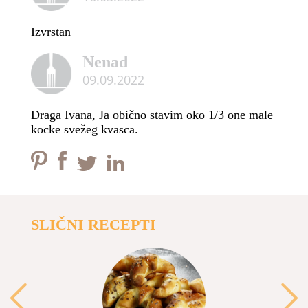
Izvrstan
Nenad
09.09.2022
Draga Ivana, Ja obično stavim oko 1/3 one male
kocke svežeg kvasca.
SLIČNI RECEPTI