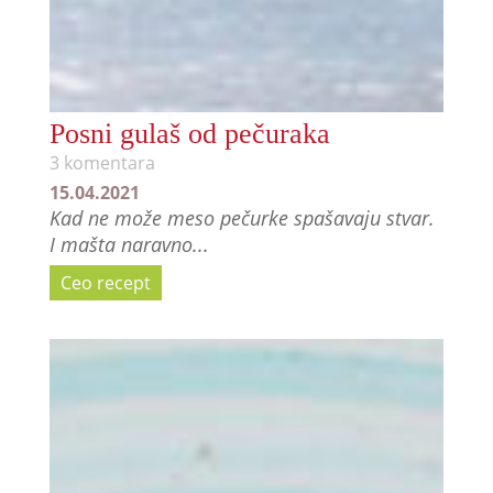
Posni gulaš od pečuraka
3 komentara
15.04.2021
Kad ne može meso pečurke spašavaju stvar.
I mašta naravno...
Ceo recept