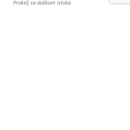
Prokelj sa daškom istoka
Ceo recept