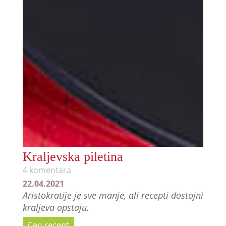
Kraljevska piletina
4 komentara
22.04.2021
Aristokratije je sve manje, ali recepti dostojni
kraljeva opstaju.
Ceo recept