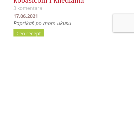
kobasicom i knedlama
3 komentara
17.06.2021
Paprikaš po mom ukusu
Ceo recept