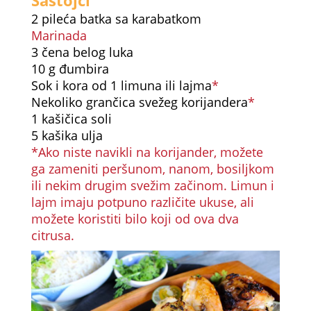
2 pileća batka sa karabatkom
Marinada
3 čena belog luka
10 g đumbira
Sok i kora od 1 limuna ili lajma
*
Nekoliko grančica svežeg korijandera
*
1 kašičica soli
5 kašika ulja
*Ako niste navikli na korijander, možete
ga zameniti peršunom, nanom, bosiljkom
ili nekim drugim svežim začinom. Limun i
lajm imaju potpuno različite ukuse, ali
možete koristiti bilo koji od ova dva
citrusa.