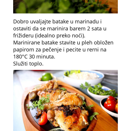
Dobro uvaljajte batake u marinadu i
ostaviti da se marinira barem 2 sata u
frižideru (idealno preko noći).
Marinirane batake stavite u pleh obložen
papirom za pečenje i pecite u rerni na
180°C 30 minuta.
Služiti toplo.