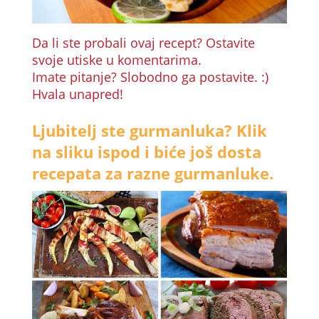
Da li ste probali ovaj recept? Ostavite
svoje utiske u komentarima.
Imate pitanje? Slobodno ga postavite. :)
Hvala unapred!
Ljubitelj ste gurmanluka? Klik
na sliku ispod i biće još dosta
recepata za razne gurmanluke.