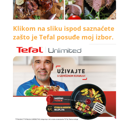
Klikom na sliku ispod saznaćete
zašto je Tefal posuđe moj izbor.