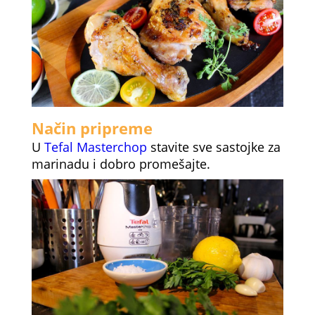
Način pripreme
U
Tefal Masterchop
stavite sve sastojke za
marinadu i dobro promešajte.