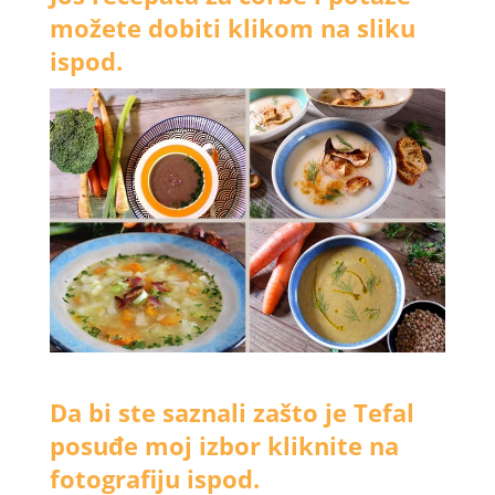
možete dobiti klikom na sliku
ispod.
Da bi ste saznali zašto je Tefal
posuđe moj izbor kliknite na
fotografiju ispod.