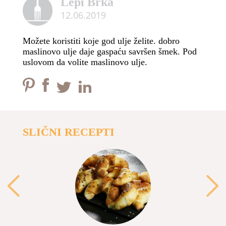
Lepi Brka
12.06.2019
Možete koristiti koje god ulje želite. dobro
maslinovo ulje daje gaspaću savršen šmek. Pod
uslovom da volite maslinovo ulje.
SLIČNI RECEPTI