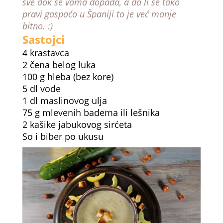
sve dok se vama dopada, a da li se tako
pravi gaspaćo u Španiji to je već manje
bitno. :)
Sastojci
4 krastavca
2 čena belog luka
100 g hleba (bez kore)
5 dl vode
1 dl maslinovog ulja
75 g mlevenih badema ili lešnika
2 kašike jabukovog sirćeta
So i biber po ukusu