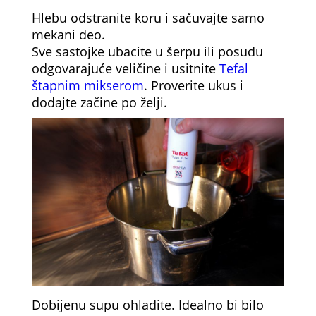
Hlebu odstranite koru i sačuvajte samo
mekani deo.
Sve sastojke ubacite u šerpu ili posudu
odgovarajuće veličine i usitnite
Tefal
štapnim mikserom
. Proverite ukus i
dodajte začine po želji.
Dobijenu supu ohladite. Idealno bi bilo