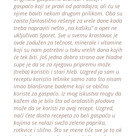
gaspaćo koji se pravi od paradajza, ali ću se
njime baviti nekom drugom prilikom. Oba su
zaista fantastično rešenje za vrele dane kada
treba napraviti nešto „na kašiku” a opet ne
uključivati šporet. Sve u svemu krastavac je
ovde zadužen za tečnost, minerale i vitamine
koji su nam potrebni u toku vrelih dana kojih
će tek biti. Još jedna dobra strana ove hladne
supe je da se za njegovu pripremu može
(treba) koristiti i stari hleb. Uzgred ja sam u
receptu koristio lešnike samo zato što nisam
imao blanširane bademe koji se obično
koriste za gaspaćo. Iz mog iskustva mogu da
kažem da je bilo šta od orašastih plodova
može da se koristi za ovaj recept. Uzgred,
naći ćete dosta recepeta za beli gaspaćo u
kojima se nalazi sveža zelena paprika,
rotkvice i slično. Što se mene tiče sve je to ok