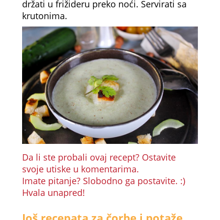
držati u frižideru preko noći. Servirati sa
krutonima.
Da li ste probali ovaj recept? Ostavite
svoje utiske u komentarima.
Imate pitanje? Slobodno ga postavite. :)
Hvala unapred!
Još recepata za čorbe i potaže