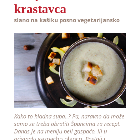
krastavca
slano
na kašiku
posno
vegetarijansko
Kako to hladna supa..? Pa, naravno da može
samo se treba obratiti Špancima za recept.
Danas je na meniju beli gaspaćo, ili u
originalu
gazpacho blanco
. Postoji i