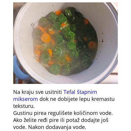
Na kraju sve usitniti
Tefal štapnim
mikserom
dok ne dobijete lepu kremastu
teksturu.
Gustinu pirea regulišete količinom vode.
Ako želite ređi pire ili potaž dodajte još
vode. Nakon dodavanja vode.