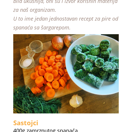
bila ukusnija, oni su i izvor korisnih materija
za naš organizam.
U to ime jedan jednostavan recept za pire od
spanaća sa šargarepom.
Sastojci
400g zamrznutog spanaća