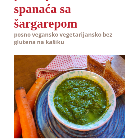
spanaća sa
šargarepom
posno
vegansko
vegetarijansko
bez
glutena
na kašiku