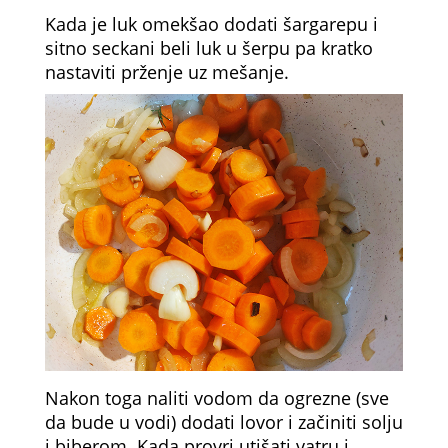
Kada je luk omekšao dodati šargarepu i
sitno seckani beli luk u šerpu pa kratko
nastaviti prženje uz mešanje.
Nakon toga naliti vodom da ogrezne (sve
da bude u vodi) dodati lovor i začiniti solju
i biberom. Kada provri utišati vatru i