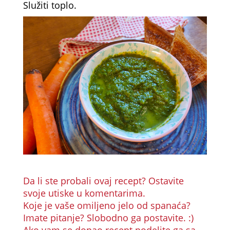
Služiti toplo.
Da li ste probali ovaj recept? Ostavite
svoje utiske u komentarima.
Koje je vaše omiljeno jelo od spanaća?
Imate pitanje? Slobodno ga postavite. :)