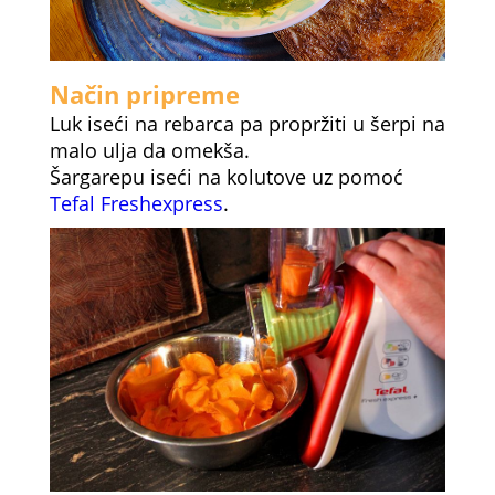
Način pripreme
Luk iseći na rebarca pa propržiti u šerpi na
malo ulja da omekša.
Šargarepu iseći na kolutove uz pomoć
Tefal Freshexpress
.