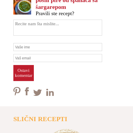
šargarepom
Pravili ste recept?
Ostavi
komentar
SLIČNI RECEPTI