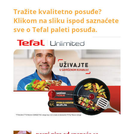
Tražite kvalitetno posuđe?
Klikom na sliku ispod saznaćete
sve o Tefal paleti posuđa.
posni pire od spanaća sa