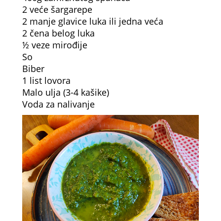
2 veće šargarepe
2 manje glavice luka ili jedna veća
2 čena belog luka
½ veze mirođije
So
Biber
1 list lovora
Malo ulja (3-4 kašike)
Voda za nalivanje