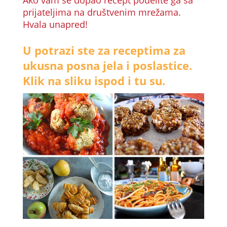
Ako vam se dopao recept podelite ga sa
prijateljima na društvenim mrežama.
Hvala unapred!
U potrazi ste za receptima za
ukusna posna jela i poslastice.
Klik na sliku ispod i tu su.