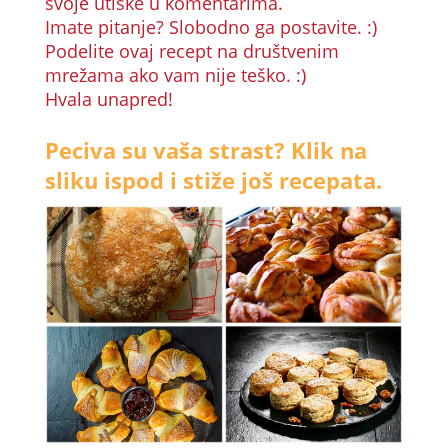
svoje utiske u komentarima.
Imate pitanje? Slobodno ga postavite. :)
Podelite ovaj recept na društvenim
mrežama ako vam nije teško. :)
Hvala unapred!
Peciva su vaša strast? Klik na
sliku ispod i stiže još recepata.