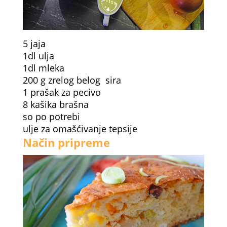
5 jaja
1dl ulja
1dl mleka
200 g zrelog belog sira
1 prašak za pecivo
8 kašika brašna
so po potrebi
ulje za omašćivanje tepsije
Način pripreme