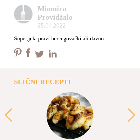
Miomira
Providžalo
25.01.2022
Super,jela pravi hercegovački ali davno
SLIČNI RECEPTI