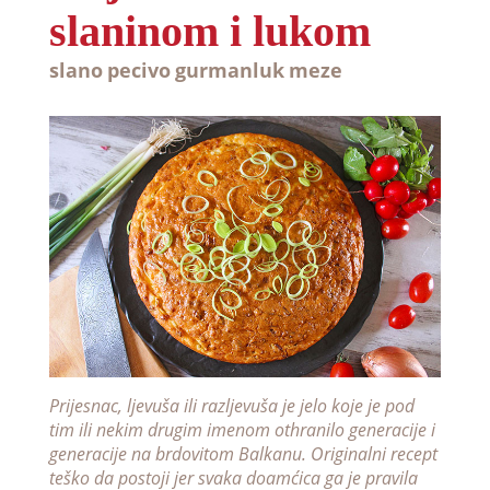
slaninom i lukom
slano
pecivo
gurmanluk
meze
Prijesnac, ljevuša ili razljevuša je jelo koje je pod
tim ili nekim drugim imenom othranilo generacije i
generacije na brdovitom Balkanu. Originalni recept
teško da postoji jer svaka doamćica ga je pravila