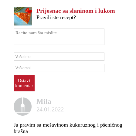
Prijesnac sa slaninom i lukom
Pravili ste recept?
Ostavi
komentar
Mila
24.01.2022
Ja pravim sa mešavinom kukuruznog i pšeničnog
brašna