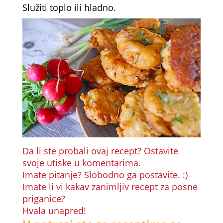
Služiti toplo ili hladno.
Da li ste probali ovaj recept? Ostavite
svoje utiske u komentarima.
Imate pitanje? Slobodno ga postavite. :)
Imate li vi kakav zanimljiv recept za posne
priganice?
Hvala unapred!