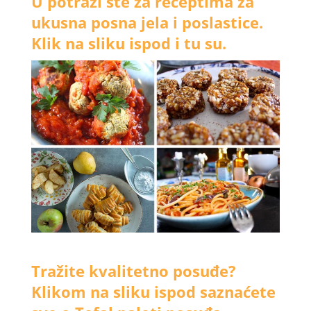
U potrazi ste za receptima za
ukusna posna jela i poslastice.
Klik na sliku ispod i tu su.
Tražite kvalitetno posuđe?
Klikom na sliku ispod saznaćete