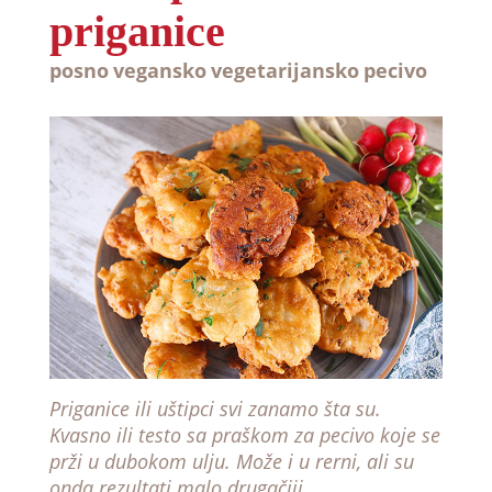
priganice
posno
vegansko
vegetarijansko
pecivo
Priganice ili uštipci svi zanamo šta su.
Kvasno ili testo sa praškom za pecivo koje se
prži u dubokom ulju. Može i u rerni, ali su
onda rezultati malo drugačiji...