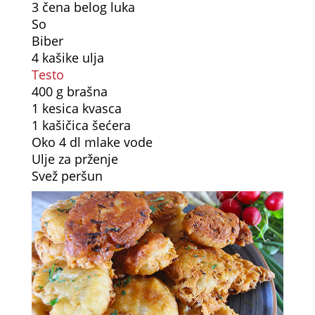
3 čena belog luka
So
Biber
4 kašike ulja
Testo
400 g brašna
1 kesica kvasca
1 kašičica šećera
Oko 4 dl mlake vode
Ulje za prženje
Svež peršun