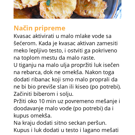
Način pripreme
Kvasac aktivirati u malo mlake vode sa
šećerom. Kada je kvasac aktivan zamesiti
meko lepljivo testo, i ostviti ga pokriveno
na toplom mestu da malo raste.
U tiganju na malo ulja propržiti luk isečen
na rebarca, dok ne omekša. Nakon toga
dodati ribanac koji smo malo proprali da
ne bi bio previše slan ili kiseo (po potrebi).
Začiniti biberom i solju.
Pržiti oko 10 min uz povremeno mešanje i
doodavanje malo vode (po potrebi) da i
kupus omekša.
Na kraju dodati sitno seckan peršun.
Kupus i luk dodati u testo i lagano mešati