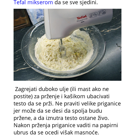
Tefal mikserom
da se sve sjedini.
Zagrejati duboko ulje (ili mast ako ne
postite) za prženje i kašikom ubacivati
testo da se prži. Ne praviti velike priganice
jer može da se desi da spolja budu
pržene, a da iznutra testo ostane živo.
Nakon prženja priganice vaditi na papirni
ubrus da se ocedi višak masnoće.