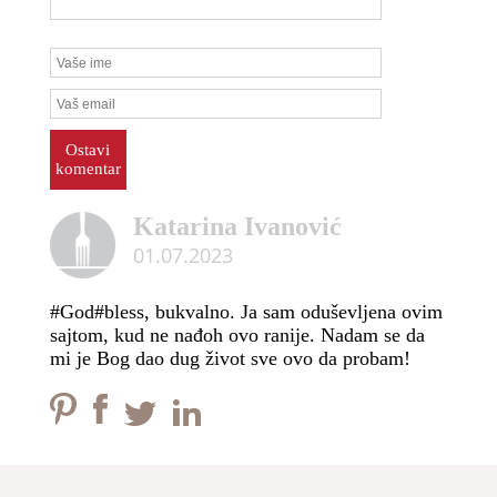
Ostavi
komentar
Katarina Ivanović
01.07.2023
#God#bless, bukvalno. Ja sam oduševljena ovim
sajtom, kud ne nađoh ovo ranije. Nadam se da
mi je Bog dao dug život sve ovo da probam!