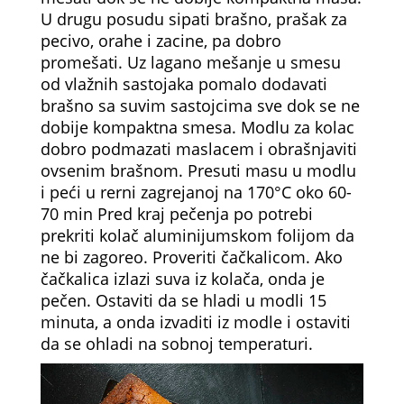
U drugu posudu sipati brašno, prašak za
pecivo, orahe i zacine, pa dobro
promešati. Uz lagano mešanje u smesu
od vlažnih sastojaka pomalo dodavati
brašno sa suvim sastojcima sve dok se ne
dobije kompaktna smesa. Modlu za kolac
dobro podmazati maslacem i obrašnjaviti
ovsenim brašnom. Presuti masu u modlu
i peći u rerni zagrejanoj na 170°C oko 60-
70 min Pred kraj pečenja po potrebi
prekriti kolač aluminijumskom folijom da
ne bi zagoreo. Proveriti čačkalicom. Ako
čačkalica izlazi suva iz kolača, onda je
pečen. Ostaviti da se hladi u modli 15
minuta, a onda izvaditi iz modle i ostaviti
da se ohladi na sobnoj temperaturi.