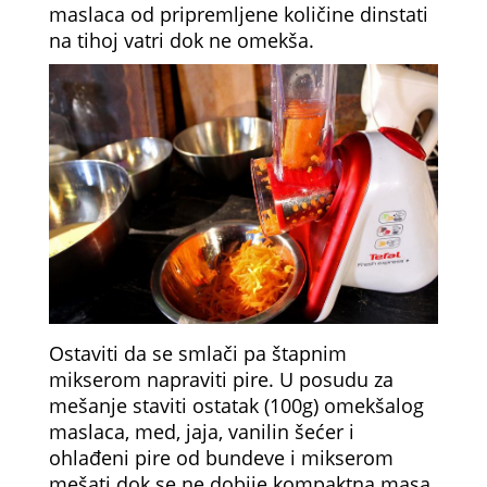
maslaca od pripremljene količine dinstati
na tihoj vatri dok ne omekša.
Ostaviti da se smlači pa štapnim
mikserom napraviti pire. U posudu za
mešanje staviti ostatak (100g) omekšalog
maslaca, med, jaja, vanilin šećer i
ohlađeni pire od bundeve i mikserom
mešati dok se ne dobije kompaktna masa.