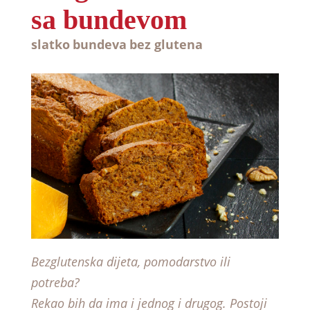
sa bundevom
slatko
bundeva
bez glutena
Bezglutenska dijeta, pomodarstvo ili
potreba?
Rekao bih da ima i jednog i drugog. Postoji