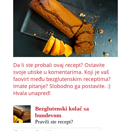
Da li ste probali ovaj recept? Ostavite
svoje utiske u komentarima. Koji je vaš
faovirt među bezglutenskim receptima?
Imate pitanje? Slobodno ga postavite. :)
Hvala unapred!
Bezglutenski kolač sa
bundevom
Pravili ste recept?