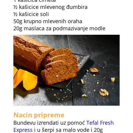
½ kašicice mlevenog đumbira
½ kašicice soli
50g krupno mlevenih oraha
20g maslaca za podmazivanje modle
Nacin pripreme
Bundevu izrendati uz pomoć
Tefal Fresh
Express
i u šerpi sa malo vode i 20g