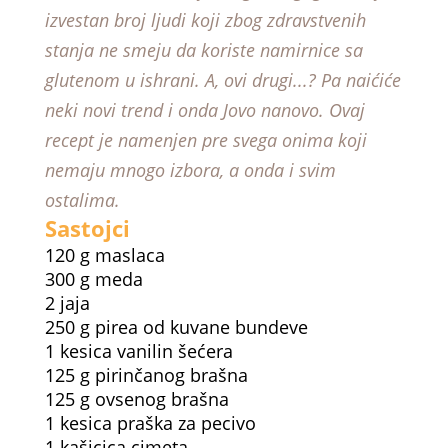
izvestan broj ljudi koji zbog zdravstvenih
stanja ne smeju da koriste namirnice sa
glutenom u ishrani. A, ovi drugi...? Pa naićiće
neki novi trend i onda Jovo nanovo. Ovaj
recept je namenjen pre svega onima koji
nemaju mnogo izbora, a onda i svim
ostalima.
Sastojci
120 g maslaca
300 g meda
2 jaja
250 g pirea od kuvane bundeve
1 kesica vanilin šećera
125 g pirinčanog brašna
125 g ovsenog brašna
1 kesica praška za pecivo
1 kašicica cimeta