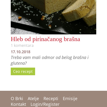
Hleb od pirinačanog brašna
1 komentara
17.10.2018
Treba vam mali odmor od belog brašna i
glutena?
Ceo recept
O Brki
Atelje
Recepti
Emisije
Kontakt
Login/Register