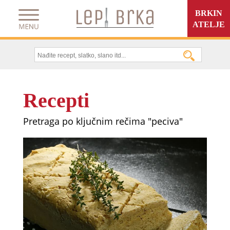
BRKIN
ATELJE
Recepti
Pretraga po ključnim rečima "peciva"